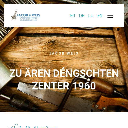
FR
DE
LU
EN
JACOB WEIS
ZU ÄREN DÉNGSCHTEN
ZENTER 1960