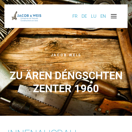
FR
DE
LU
EN
JACOB WEIS
ZU ÄREN DÉNGSCHTEN
ZENTER 1960