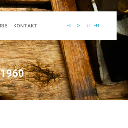
RIE
KONTAKT
FR
DE
LU
EN
 1960