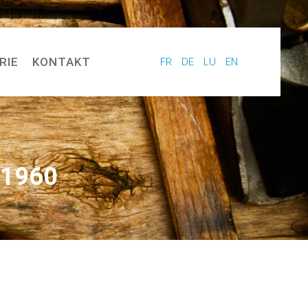
RIE
KONTAKT
FR
DE
LU
EN
 1960